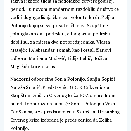
saziva i izbora tijela za nadolazeći četverogodišnji
period. I u novom mandatnom razdoblju društvo će
voditi dugogodišnja članica i volonterka dr. Željka
Polonijo kojoj su svi prisutni članovi Skupštine
jednoglasno dali podršku. Jednoglasnu podršku
dobili su, za mjesta dva potpredsjednika, Vlasta
Matejčić i Aleksandar Tomaš, kao i ostali članovi
Odbora: Marijana Mužević, Lidija Babič, Božica
Magašić i Loren Lelas.
Nadzorni odbor čine Sonja Polonijo, Sanjin Šopić i
Nataša Šnjarić. Predstavnici GDCK Crikvenica u
Skupštini Društva Crvenog križa PGŽ u narednom
mandatnom razdoblju bit će Sonja Polonijo i Vesna
Car Samsa, a za predstavnicu u Skupštini Hrvatskog
Crvenog križa izabrana je predsjednica dr. Željka
Polonijo.