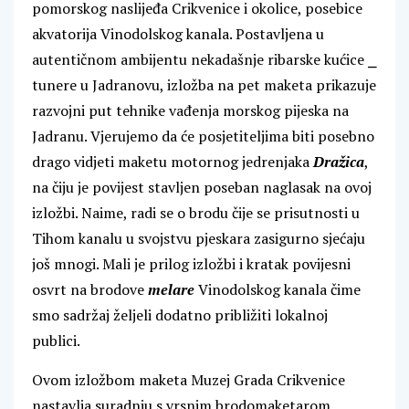
pomorskog naslijeđa Crikvenice i okolice, posebice
akvatorija Vinodolskog kanala. Postavljena u
autentičnom ambijentu nekadašnje ribarske kućice ⎯
tunere u Jadranovu, izložba na pet maketa prikazuje
razvojni put tehnike vađenja morskog pijeska na
Jadranu. Vjerujemo da će posjetiteljima biti posebno
drago vidjeti maketu motornog jedrenjaka
Dražica
,
na čiju je povijest stavljen poseban naglasak na ovoj
izložbi. Naime, radi se o brodu čije se prisutnosti u
Tihom kanalu u svojstvu pjeskara zasigurno sjećaju
još mnogi. Mali je prilog izložbi i kratak povijesni
osvrt na brodove
melare
Vinodolskog kanala čime
smo sadržaj željeli dodatno približiti lokalnoj
publici.
Ovom izložbom maketa Muzej Grada Crikvenice
nastavlja suradnju s vrsnim brodomaketarom