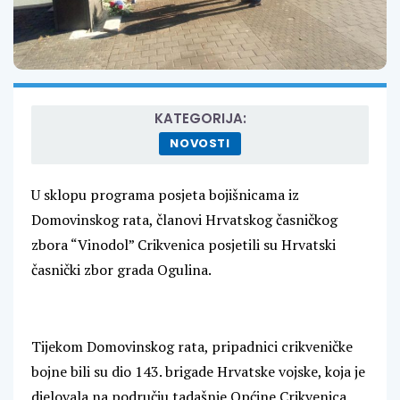
KATEGORIJA:
NOVOSTI
U sklopu programa posjeta bojišnicama iz
Domovinskog rata, članovi Hrvatskog časničkog
zbora “Vinodol” Crikvenica posjetili su Hrvatski
časnički zbor grada Ogulina.
Tijekom Domovinskog rata, pripadnici crikveničke
bojne bili su dio 143. brigade Hrvatske vojske, koja je
djelovala na području tadašnje Općine Crikvenica.