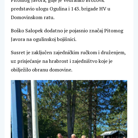
Pitomog Javora, gdje je Vedranko Brozović
predstavio ulogu Ogulina i 143. brigade HV u
Domovinskom ratu.
Boško Salopek dodatno je pojasnio značaj Pitomog
Javora na ogulinskoj bojišnici.
Susret je zaključen zajedničkim ručkom i druženjem,
uz prisjećanje na hrabrost i zajedništvo koje je
obilježilo obranu domovine.