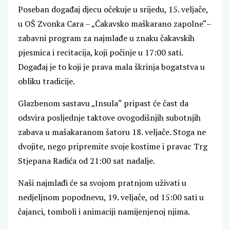
Poseban događaj djecu očekuje u srijedu, 15. veljače,
u OŠ Zvonka Cara – „Čakavsko maškarano zapolne“–
zabavni program za najmlađe u znaku čakavskih
pjesmica i recitacija, koji počinje u 17:00 sati.
Događaj je to koji je prava mala škrinja bogatstva u
obliku tradicije.
Glazbenom sastavu „Insula“ pripast će čast da
odsvira posljednje taktove ovogodišnjih subotnjih
zabava u mašakaranom šatoru 18. veljače. Stoga ne
dvojite, nego pripremite svoje kostime i pravac Trg
Stjepana Radića od 21:00 sat nadalje.
Naši najmlađi će sa svojom pratnjom uživati u
nedjeljnom popodnevu, 19. veljače, od 15:00 sati u
čajanci, tomboli i animaciji namijenjenoj njima.