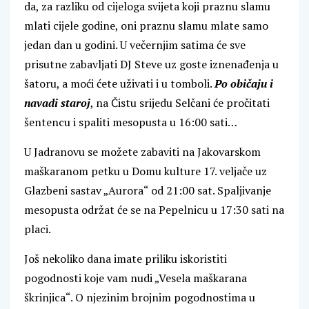
da, za razliku od cijeloga svijeta koji praznu slamu
mlati cijele godine, oni praznu slamu mlate samo
jedan dan u godini. U večernjim satima će sve
prisutne zabavljati DJ Steve uz goste iznenađenja u
šatoru, a moći ćete uživati i u tomboli.
Po običaju i
navadi staroj
, na Čistu srijedu Selčani će pročitati
šentencu i spaliti mesopusta u 16:00 sati…
U Jadranovu se možete zabaviti na Jakovarskom
maškaranom petku u Domu kulture 17. veljače uz
Glazbeni sastav „Aurora“ od 21:00 sat. Spaljivanje
mesopusta održat će se na Pepelnicu u 17:30 sati na
placi.
Još nekoliko dana imate priliku iskoristiti
pogodnosti koje vam nudi „Vesela maškarana
škrinjica“. O njezinim brojnim pogodnostima u