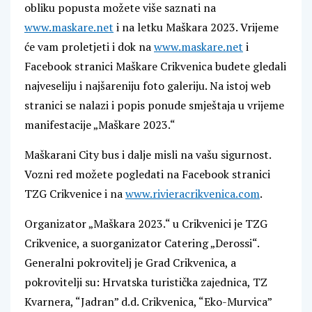
obliku popusta možete više saznati na
www.maskare.net
i na letku Maškara 2023. Vrijeme
će vam proletjeti i dok na
www.maskare.net
i
Facebook stranici Maškare Crikvenica budete gledali
najveseliju i najšareniju foto galeriju. Na istoj web
stranici se nalazi i popis ponude smještaja u vrijeme
manifestacije „Maškare 2023.“
Maškarani City bus i dalje misli na vašu sigurnost.
Vozni red možete pogledati na Facebook stranici
TZG Crikvenice i na
www.rivieracrikvenica.com
.
Organizator „Maškara 2023.“ u Crikvenici je TZG
Crikvenice, a suorganizator Catering „Derossi“.
Generalni pokrovitelj je Grad Crikvenica, a
pokrovitelji su: Hrvatska turistička zajednica, TZ
Kvarnera, “Jadran” d.d. Crikvenica, “Eko-Murvica”