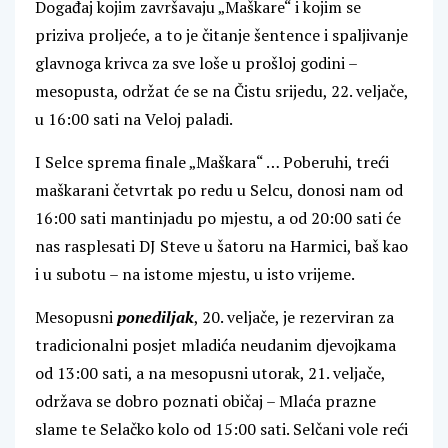
Događaj kojim završavaju „Maškare“ i kojim se
priziva proljeće, a to je čitanje šentence i spaljivanje
glavnoga krivca za sve loše u prošloj godini –
mesopusta, održat će se na Čistu srijedu, 22. veljače,
u 16:00 sati na Veloj paladi.
I Selce sprema finale „Maškara“ … Poberuhi, treći
maškarani četvrtak po redu u Selcu, donosi nam od
16:00 sati mantinjadu po mjestu, a od 20:00 sati će
nas rasplesati DJ Steve u šatoru na Harmici, baš kao
i u subotu – na istome mjestu, u isto vrijeme.
Mesopusni
ponediljak
, 20. veljače, je rezerviran za
tradicionalni posjet mladića neudanim djevojkama
od 13:00 sati, a na mesopusni utorak, 21. veljače,
održava se dobro poznati običaj – Mlaća prazne
slame te Selačko kolo od 15:00 sati. Selčani vole reći