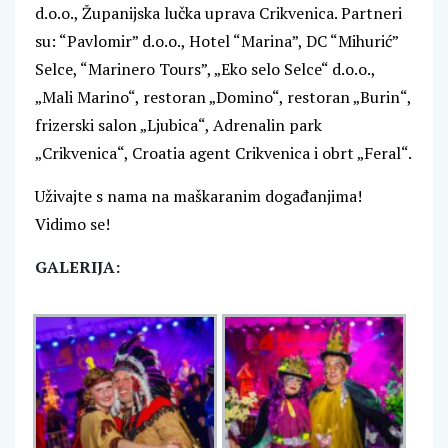
d.o.o., Županijska lučka uprava Crikvenica. Partneri
su: “Pavlomir” d.o.o., Hotel “Marina”, DC “Mihurić”
Selce, “Marinero Tours”, „Eko selo Selce“ d.o.o.,
„Mali Marino“, restoran „Domino“, restoran „Burin“,
frizerski salon „Ljubica“, Adrenalin park
„Crikvenica“, Croatia agent Crikvenica i obrt „Feral“.
Uživajte s nama na maškaranim događanjima!
Vidimo se!
GALERIJA: