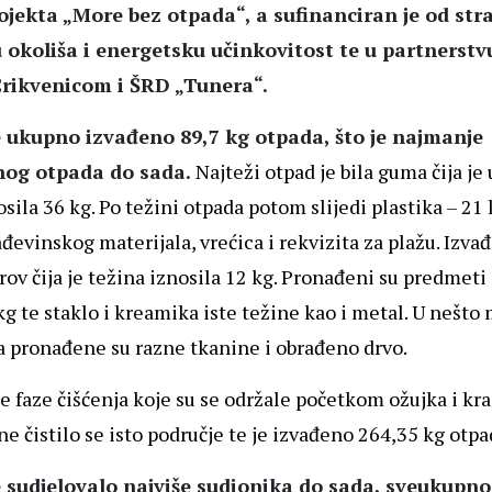
ojekta „More bez otpada“, a sufinanciran je od st
u okoliša i energetsku učinkovitost te u partnerstv
rikvenicom i ŠRD „Tunera“.
je ukupno izvađeno 89,7 kg otpada, što je najmanje
nog otpada do sada.
Najteži otpad je bila guma čija j
sila 36 kg. Po težini otpada potom slijedi plastika – 21 
đevinskog materijala, vrećica i rekvizita za plažu. Izvađ
krov čija je težina iznosila 12 kg. Pronađeni su predmet
kg te staklo i kreamika iste težine kao i metal. U nešto
 pronađene su razne tkanine i obrađeno drvo.
je faze čišćenja koje su se održale početkom ožujka i kr
ne čistilo se isto područje te je izvađeno 264,35 kg otpa
je sudjelovalo najviše sudionika do sada, sveukupno 