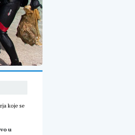
rja koje se
ovo u