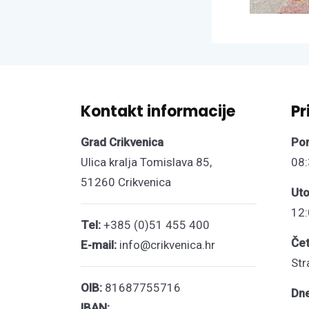
Kontakt informacije
Pr
Grad Crikvenica
Pon
Ulica kralja Tomislava 85,
08:
51260 Crikvenica
Uto
12:
Tel:
+385 (0)51 455 400
Čet
E-mail:
info@crikvenica.hr
Str
OIB:
81687755716
Dn
IBAN: