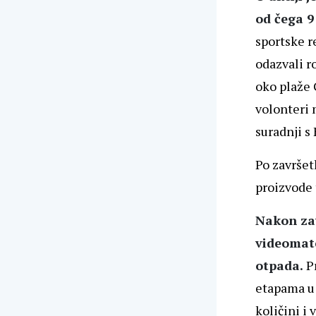
od čega 9
sportske r
odazvali r
oko plaže 
volonteri m
suradnji s
Po završet
proizvode 
Nakon zav
videomater
otpada.
Pr
etapama u 
količini i 