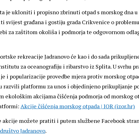
kta je ukloniti i propisno zbrinuti otpad s morskog dna 
ti svijest građana i gostiju grada Crikvenice o problem
ebi za zaštitom okoliša i podmorja te odgovornom odla
ortske rekreacije Jadranovo će kao i do sada prikuplje
nstitutu za oceanografiju i ribarstvo iz Splita. U svrhu pr
je i popularizacije provedbe mjera protiv morskog otpa
su razvili platformu za unos i objedinjeno prikupljanje p
m ekološkim akcijama čišćenja podmorja od morskog ot
atformi:
Akcije čišćenja morskog otpada | IOR (izor.hr)
e akcije možete pratiti i putem službene Facebook stran
društvo Jadranovo
.