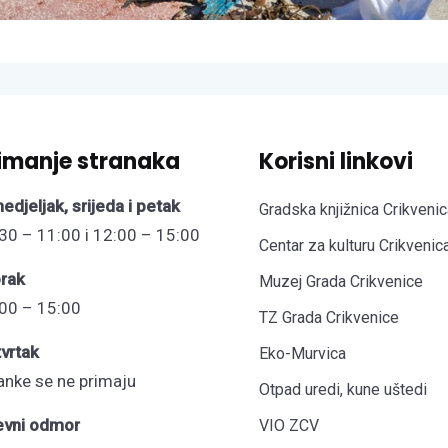
imanje stranaka
Korisni linkovi
edjeljak, srijeda i petak
Gradska knjižnica Crikvenic
30 – 11:00 i 12:00 – 15:00
Centar za kulturu Crikvenic
rak
Muzej Grada Crikvenice
00 – 15:00
TZ Grada Crikvenice
vrtak
Eko-Murvica
anke se ne primaju
Otpad uredi, kune uštedi
evni odmor
VIO ZCV