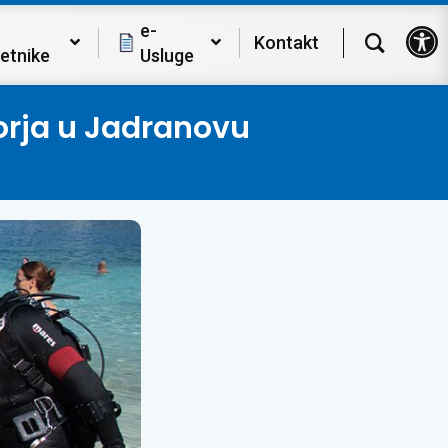
Op
e-
Kontakt
etnike
Usluge
orja u Jadranovu