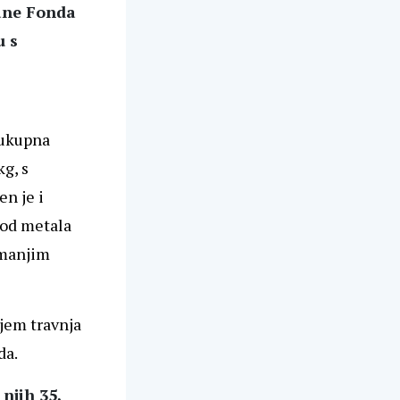
rane Fonda
u s
e ukupna
kg, s
en je i
i od metala
 manjim
ajem travnja
da.
njih 35,