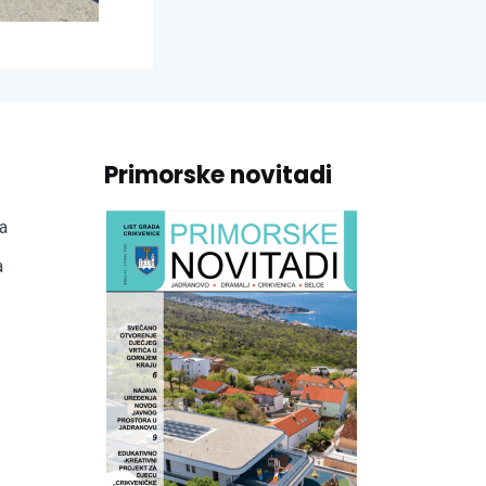
Primorske novitadi
a
a