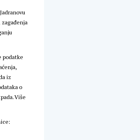
u Jadranovu
u zagađenja
ganju
ne podatke
aćenja,
da iz
odataka o
pada. Više
ice: