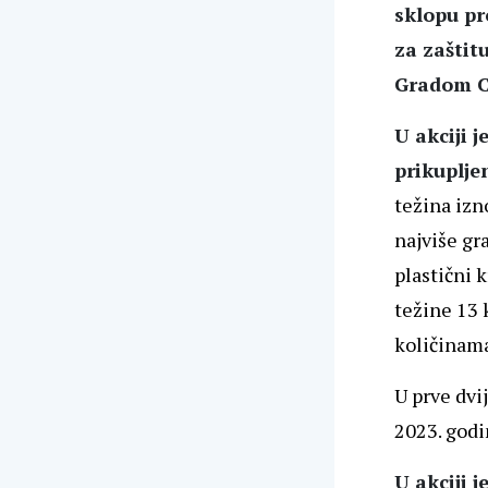
sklopu pr
za zaštit
Gradom C
U akciji 
prikuplje
težina izno
najviše gra
plastični 
težine 13 
količinama
U prve dvi
2023. godi
U akciji 