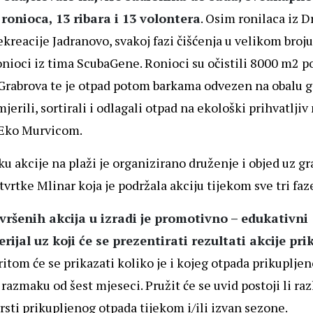
 ronioca, 13 ribara i 13 volontera
. Osim ronilaca iz D
ekreacije Jadranovo, svakoj fazi čišćenja u velikom broju
onioci iz tima ScubaGene. Ronioci su očistili 8000 m2 
Grabrova te je otpad potom barkama odvezen na obalu g
jerili, sortirali i odlagali otpad na ekološki prihvatljiv
 Eko Murvicom.
ku akcije na plaži je organizirano druženje i objed uz gr
tvrtke Mlinar koja je podržala akciju tijekom sve tri faze
ršenih akcija u izradi je promotivno – edukativni
ijal uz koji će se prezentirati rezultati akcije pri
itom će se prikazati koliko je i kojeg otpada prikupljen
razmaku od šest mjeseci. Pružit će se uvid postoji li raz
vrsti prikupljenog otpada tijekom i/ili izvan sezone.