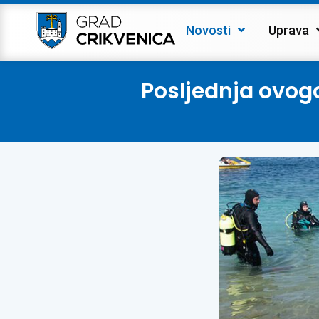
Novosti
Uprava
Posljednja ovog