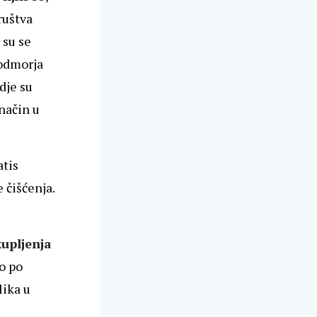
ruštva
 su se
podmorja
dje su
 način u
atis
 čišćenja.
kupljenja
o po
lika u