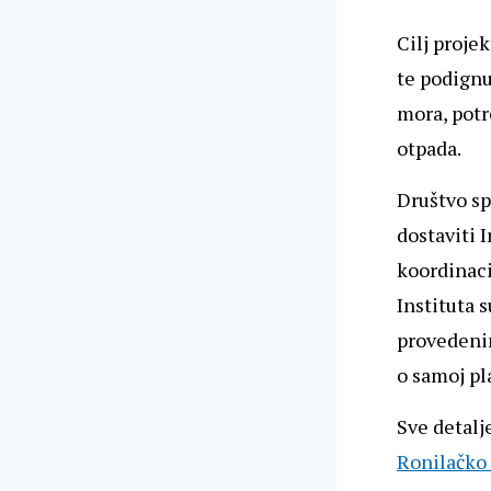
Cilj proje
te podignu
mora, potr
otpada.
Društvo sp
dostaviti I
koordinaci
Instituta 
provedeni
o samoj pl
Sve detalj
Ronilačko 