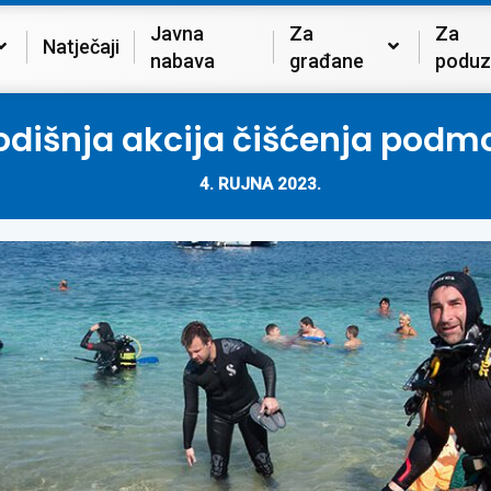
Javna
Za
Za
Natječaji
nabava
građane
poduz
odišnja akcija čišćenja podm
4. RUJNA 2023.