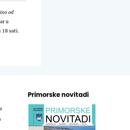
ino od
ar u
 18 sati.
Primorske novitadi
a
a