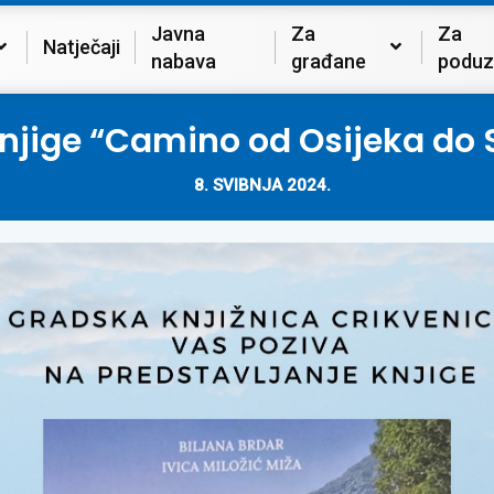
Javna
Za
Za
Natječaji
nabava
građane
poduz
 knjige “Camino od Osijeka do
8. SVIBNJA 2024.