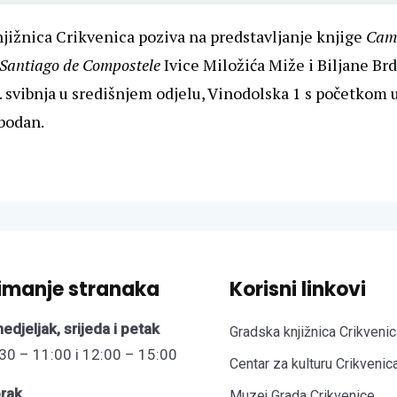
jižnica Crikvenica poziva na predstavljanje knjige
Cam
 Santiago de Compostele
Ivice Miložića Miže i Biljane Brd
9. svibnja u središnjem odjelu, Vinodolska 1 s početkom u
obodan.
imanje stranaka
Korisni linkovi
edjeljak, srijeda i petak
Gradska knjižnica Crikvenic
30 – 11:00 i 12:00 – 15:00
Centar za kulturu Crikvenic
rak
Muzej Grada Crikvenice