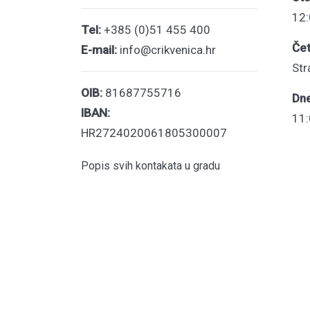
12:
Tel:
+385 (0)51 455 400
Čet
E-mail:
info@crikvenica.hr
Str
OIB:
81687755716
Dn
IBAN:
11:
HR2724020061805300007
Popis svih kontakata u gradu