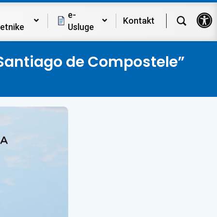
Op
e-
Kontakt
etnike
Usluge
 Santiago de Compostele”