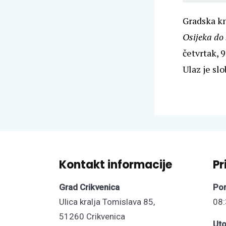
Gradska kn
Osijeka do
četvrtak, 
Ulaz je sl
Kontakt informacije
Pr
Grad Crikvenica
Pon
Ulica kralja Tomislava 85,
08:
51260 Crikvenica
Uto