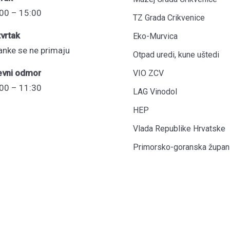
00 – 15:00
TZ Grada Crikvenice
vrtak
Eko-Murvica
anke se ne primaju
Otpad uredi, kune uštedi
evni odmor
VIO ZCV
00 – 11:30
LAG Vinodol
HEP
Vlada Republike Hrvatske
Primorsko-goranska župani