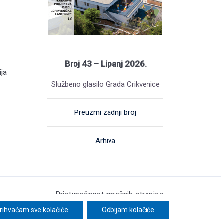
Broj 43 – Lipanj 2026.
ja
Službeno glasilo Grada Crikvenice
Preuzmi zadnji broj
Arhiva
Pristupačnost mrežnih stranica
b stranica: UNICITAS / Izrada: Creative Media™
rihvaćam sve kolačiće
Odbijam kolačiće