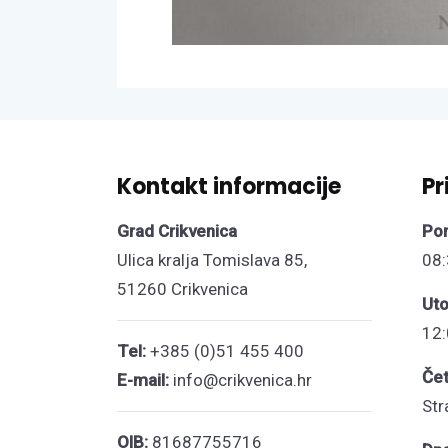
Kontakt informacije
Pr
Grad Crikvenica
Pon
Ulica kralja Tomislava 85,
08:
51260 Crikvenica
Uto
12:
Tel:
+385 (0)51 455 400
Čet
E-mail:
info@crikvenica.hr
Str
OIB:
81687755716