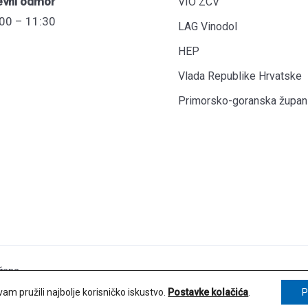
evni odmor
VIO ZCV
00 – 11:30
LAG Vinodol
HEP
Vlada Republike Hrvatske
Primorsko-goranska župani
žana.
Održavanje we
am pružili najbolje korisničko iskustvo.
Postavke kolačića
.
P