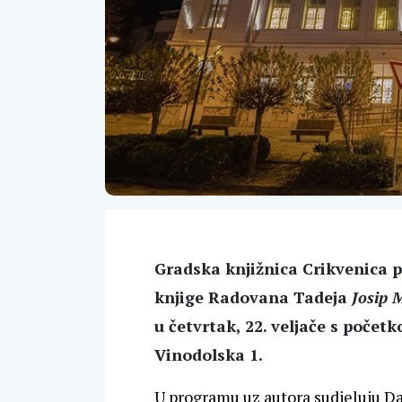
Gradska knjižnica Crikvenica p
knjige Radovana Tadeja
Josip M
u četvrtak, 22. veljače s počet
Vinodolska 1.
U programu uz autora sudjeluju Da