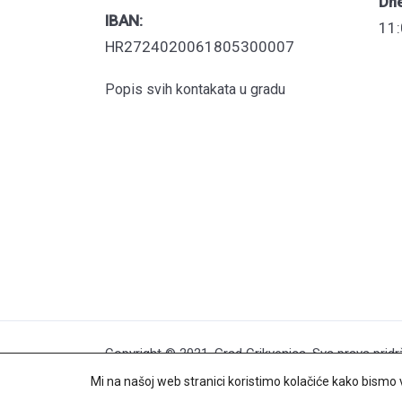
Dn
IBAN:
11:
HR2724020061805300007
Popis svih kontakata u gradu
Copyright © 2021. Grad Crikvenica. Sva prava pridr
Mi na našoj web stranici koristimo kolačiće kako bismo v