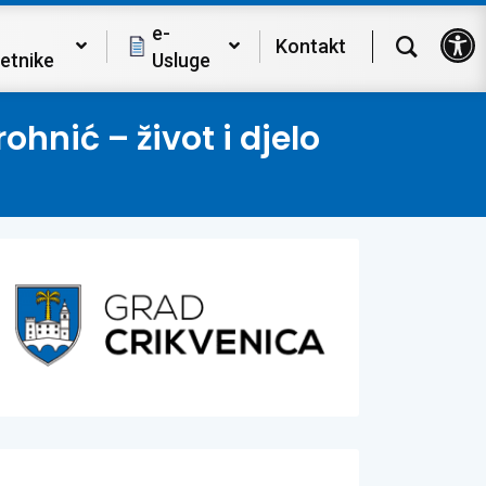
Op
e-
Kontakt
etnike
Usluge
hnić – život i djelo