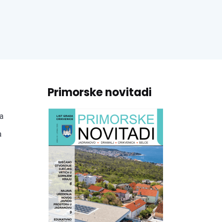
Primorske novitadi
a
a