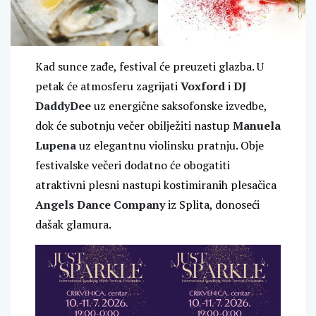
Kad sunce zađe, festival će preuzeti glazba. U
petak će atmosferu zagrijati
Voxford
i
DJ
DaddyDee
uz energične saksofonske izvedbe,
dok će subotnju večer obilježiti nastup
Manuela
Lupena
uz elegantnu violinsku pratnju. Obje
festivalske večeri dodatno će obogatiti
atraktivni plesni nastupi kostimiranih plesačica
Angels Dance Company
iz Splita, donoseći
dašak glamura.