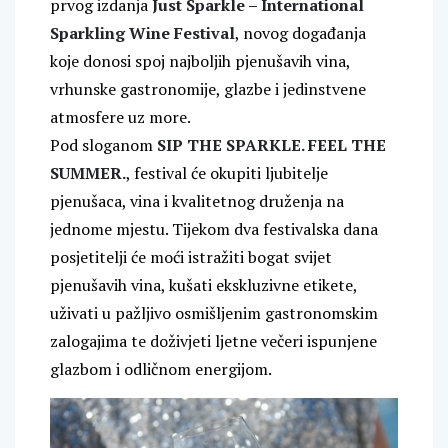
prvog izdanja
Just Sparkle – International
Sparkling Wine Festival
, novog događanja
koje donosi spoj najboljih pjenušavih vina,
vrhunske gastronomije, glazbe i jedinstvene
atmosfere uz more.
Pod sloganom
SIP THE SPARKLE. FEEL THE
SUMMER.
, festival će okupiti ljubitelje
pjenušaca, vina i kvalitetnog druženja na
jednome mjestu. Tijekom dva festivalska dana
posjetitelji će moći istražiti bogat svijet
pjenušavih vina, kušati ekskluzivne etikete,
uživati u pažljivo osmišljenim gastronomskim
zalogajima te doživjeti ljetne večeri ispunjene
glazbom i odličnom energijom.