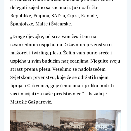
delegati zajedno sa sucima iz Južnoafričke
Republike, Filipina, SAD-a, Cipra, Kanade,
Španjolske, Malte i Švicarske.
„Drage djevojke, od srca vam čestitam na
izvanrednom uspjehu na Državnom prvenstvu u
mažoret i twirling plesu. Želim vam puno sreće i
uspjeha u svim budućim natjecanjima. Njegujte svoju
strast prema plesu. Veselimo se nadolazećem
Svjetskom prvenstvu, koje će se održati krajem
lipnja u Crikvenici, gdje ćemo imati priliku bodriti
vas i navijati za naše predstavnice.“ – kazala je
Matošić Gašparović.