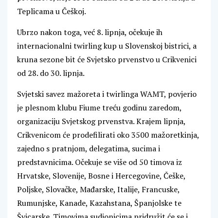
Teplicama u Češkoj.
Ubrzo nakon toga, već 8. lipnja, očekuje ih
internacionalni twirling kup u Slovenskoj bistrici, a
kruna sezone bit će Svjetsko prvenstvo u Crikvenici
od 28. do 30. lipnja.
Svjetski savez mažoreta i twirlinga WAMT, povjerio
je plesnom klubu Fiume treću godinu zaredom,
organizaciju Svjetskog prvenstva. Krajem lipnja,
Crikvenicom će prodefilirati oko 3500 mažoretkinja,
zajedno s pratnjom, delegatima, sucima i
predstavnicima. Očekuje se više od 50 timova iz
Hrvatske, Slovenije, Bosne i Hercegovine, Češke,
Poljske, Slovačke, Mađarske, Italije, Francuske,
Rumunjske, Kanade, Kazahstana, Španjolske te
Švicarske. Timovima sudionicima pridružit će se i