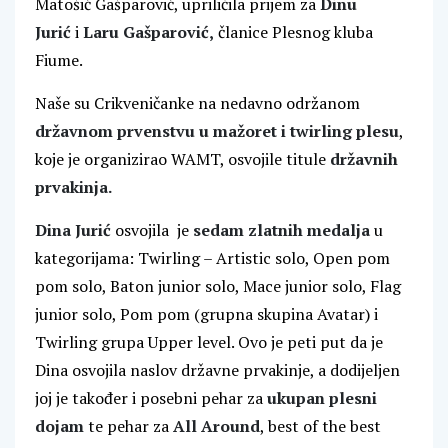
Matošić Gašparović, upriličila prijem za
Dinu
Jurić
i
Laru Gašparović,
članice Plesnog kluba
Fiume.
Naše su Crikveničanke na nedavno održanom
državnom prvenstvu u mažoret i twirling plesu
,
koje je organizirao WAMT, osvojile titule
državnih
prvakinja
.
Dina Jurić
osvojila je
sedam zlatnih medalja
u
kategorijama: Twirling – Artistic solo, Open pom
pom solo, Baton junior solo, Mace junior solo, Flag
junior solo, Pom pom (grupna skupina Avatar) i
Twirling grupa Upper level. Ovo je peti put da je
Dina osvojila naslov državne prvakinje, a dodijeljen
joj je također i posebni pehar za
ukupan plesni
dojam
te pehar za
All Around
, best of the best