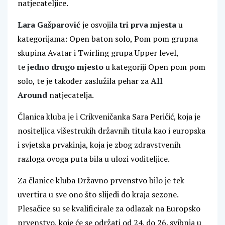
natjecateljice.
Lara Gašparović
je osvojila
tri prva mjesta
u
kategorijama: Open baton solo, Pom pom grupna
skupina Avatar i Twirling grupa Upper level,
te
jedno drugo mjesto
u kategoriji Open pom pom
solo, te je također zaslužila pehar za
All
Around
natjecatelja.
Članica kluba je i Crikveničanka Sara Peričić, koja je
nositeljica višestrukih državnih titula kao i europska
i svjetska prvakinja, koja je zbog zdravstvenih
razloga ovoga puta bila u ulozi voditeljice.
Za članice kluba Državno prvenstvo bilo je tek
uvertira u sve ono što slijedi do kraja sezone.
Plesačice su se kvalificirale za odlazak na Europsko
prvenstvo, koje će se održati od 24. do 26. svibnja u