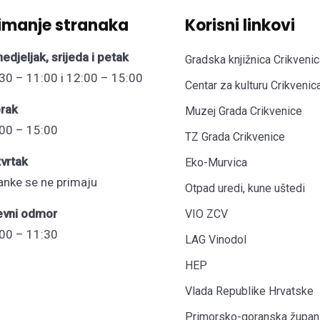
imanje stranaka
Korisni linkovi
edjeljak, srijeda i petak
Gradska knjižnica Crikvenic
30 – 11:00 i 12:00 – 15:00
Centar za kulturu Crikvenic
rak
Muzej Grada Crikvenice
00 – 15:00
TZ Grada Crikvenice
vrtak
Eko-Murvica
anke se ne primaju
Otpad uredi, kune uštedi
evni odmor
VIO ZCV
00 – 11:30
LAG Vinodol
HEP
Vlada Republike Hrvatske
Primorsko-goranska župani