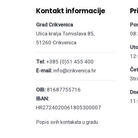
Kontakt informacije
Pr
Grad Crikvenica
Pon
Ulica kralja Tomislava 85,
08:
51260 Crikvenica
Uto
12:
Tel:
+385 (0)51 455 400
Čet
E-mail:
info@crikvenica.hr
Str
OIB:
81687755716
Dn
IBAN:
11:
HR2724020061805300007
Popis svih kontakata u gradu