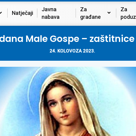
Javna
Za
Za
Natječaji
nabava
građane
poduz
dana Male Gospe – zaštitnice
24. KOLOVOZA 2023.