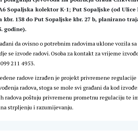
A6 Sopaljska kolektor K-1; Put Sopaljske (od Ulice 
 kbr. 138 do Put Sopaljske kbr. 27 b, planirano traj
. godine).
ađani da ovisno o potrebnim radovima uklone vozila sa
dje se izvode radovi. Osoba za kontakt za vrijeme izvođ
 099 211 4953.
edene radove izrađen je projekt privremene regulacije
vođenja radova, stoga se mole svi građani da kod izvođe
h radova poštuju privremenu prometnu regulaciju te i
 na strpljenju i razumijevanju.