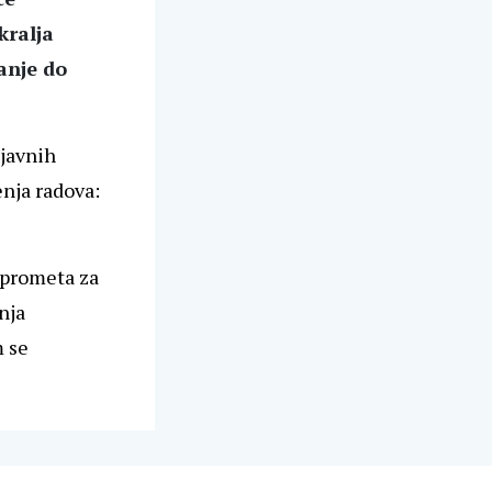
kralja
anje do
 javnih
enja radova:
 prometa za
nja
m se