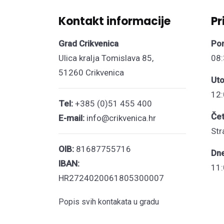
Kontakt informacije
Pr
Grad Crikvenica
Pon
Ulica kralja Tomislava 85,
08:
51260 Crikvenica
Uto
12:
Tel:
+385 (0)51 455 400
Čet
E-mail:
info@crikvenica.hr
Str
OIB:
81687755716
Dn
IBAN:
11:
HR2724020061805300007
Popis svih kontakata u gradu