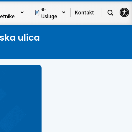
Op
e-
Kontakt
etnike
Usluge
ska ulica