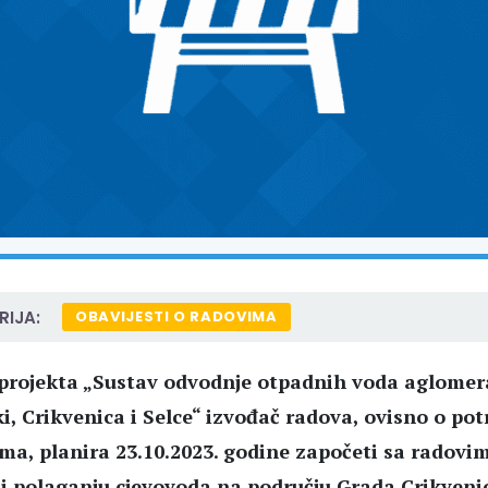
IJA:
OBAVIJESTI O RADOVIMA
projekta „Sustav odvodnje otpadnih voda aglomera
i, Crikvenica i Selce“ izvođač radova, ovisno o po
ma, planira 23.10.2023. godine započeti sa radovi
i polaganju cjevovoda na području Grada Crikveni