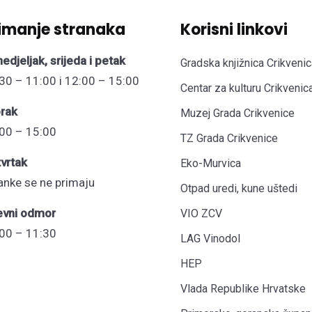
imanje stranaka
Korisni linkovi
edjeljak, srijeda i petak
Gradska knjižnica Crikvenic
30 – 11:00 i 12:00 – 15:00
Centar za kulturu Crikvenic
rak
Muzej Grada Crikvenice
00 – 15:00
TZ Grada Crikvenice
vrtak
Eko-Murvica
anke se ne primaju
Otpad uredi, kune uštedi
evni odmor
VIO ZCV
00 – 11:30
LAG Vinodol
HEP
Vlada Republike Hrvatske