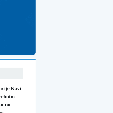
cije Novi
trebnim
ma na
ce