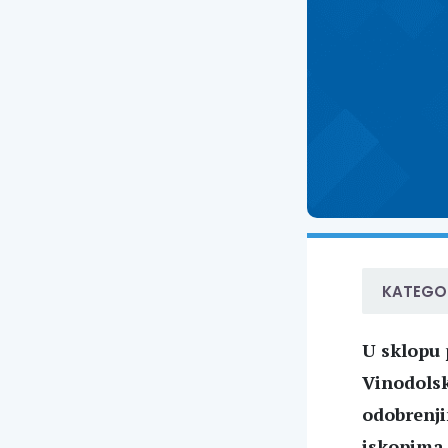
KATEGOR
U sklopu 
Vinodolsk
odobrenji
iskopima 