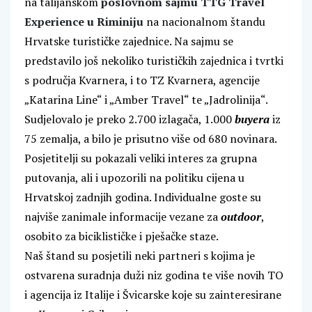
na talijanskom
poslovnom sajmu TTG Travel
Experience u Riminiju
na nacionalnom štandu
Hrvatske turističke zajednice. Na sajmu se
predstavilo još nekoliko turističkih zajednica i tvrtki
s područja Kvarnera, i to TZ Kvarnera, agencije
„Katarina Line“ i „Amber Travel“ te „Jadrolinija“.
Sudjelovalo je preko 2.700 izlagača, 1.000
buyera
iz
75 zemalja, a bilo je prisutno više od 680 novinara.
Posjetitelji su pokazali veliki interes za grupna
putovanja, ali i upozorili na politiku cijena u
Hrvatskoj zadnjih godina. Individualne goste su
najviše zanimale informacije vezane za
outdoor
,
osobito za biciklističke i pješačke staze.
Naš štand su posjetili neki partneri s kojima je
ostvarena suradnja duži niz godina te više novih TO
i agencija iz Italije i Švicarske koje su zainteresirane