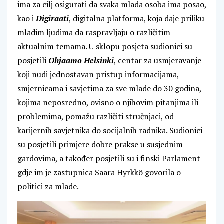
ima za cilj osigurati da svaka mlada osoba ima posao,
kao i
Digiraati
, digitalna platforma, koja daje priliku
mladim ljudima da raspravljaju o različitim
aktualnim temama. U sklopu posjeta sudionici su
posjetili
Ohjaamo Helsinki
, centar za usmjeravanje
koji nudi jednostavan pristup informacijama,
smjernicama i savjetima za sve mlade do 30 godina,
kojima neposredno, ovisno o njihovim pitanjima ili
problemima, pomažu različiti stručnjaci, od
karijernih savjetnika do socijalnih radnika. Sudionici
su posjetili primjere dobre prakse u susjednim
gardovima, a također posjetili su i finski Parlament
gdje im je zastupnica Saara Hyrkkö govorila o
politici za mlade.