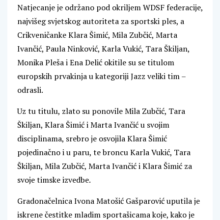
Natjecanje je održano pod okriljem WDSF federacije,
najvišeg svjetskog autoriteta za sportski ples, a
Crikveničanke Klara Šimić, Mila Zubčić, Marta
Ivančić, Paula Ninković, Karla Vukić, Tara Škiljan,
Monika Pleša i Ena Delić okitile su se titulom
europskih prvakinja u kategoriji Jazz veliki tim –
odrasli.
Uz tu titulu, zlato su ponovile Mila Zubčić, Tara
Škiljan, Klara Šimić i Marta Ivančić u svojim
disciplinama, srebro je osvojila Klara Šimić
pojedinačno i u paru, te broncu Karla Vukić, Tara
Škiljan, Mila Zubčić, Marta Ivančić i Klara Šimić za
svoje timske izvedbe.
Gradonačelnica Ivona Matošić Gašparović uputila je
iskrene čestitke mladim sportašicama koje, kako je