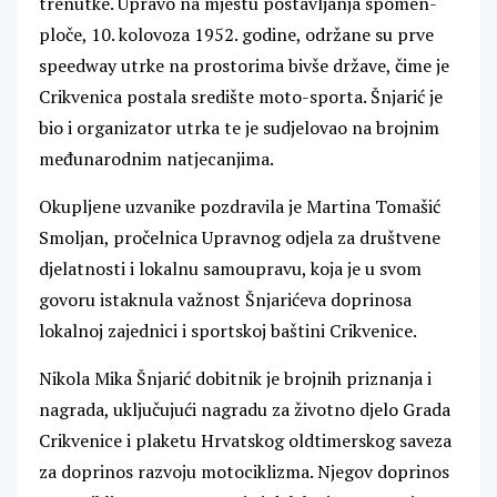
trenutke. Upravo na mjestu postavljanja spomen-
ploče, 10. kolovoza 1952. godine, održane su prve
speedway utrke na prostorima bivše države, čime je
Crikvenica postala središte moto-sporta. Šnjarić je
bio i organizator utrka te je sudjelovao na brojnim
međunarodnim natjecanjima.
Okupljene uzvanike pozdravila je Martina Tomašić
Smoljan, pročelnica Upravnog odjela za društvene
djelatnosti i lokalnu samoupravu, koja je u svom
govoru istaknula važnost Šnjarićeva doprinosa
lokalnoj zajednici i sportskoj baštini Crikvenice.
Nikola Mika Šnjarić dobitnik je brojnih priznanja i
nagrada, uključujući nagradu za životno djelo Grada
Crikvenice i plaketu Hrvatskog oldtimerskog saveza
za doprinos razvoju motociklizma. Njegov doprinos