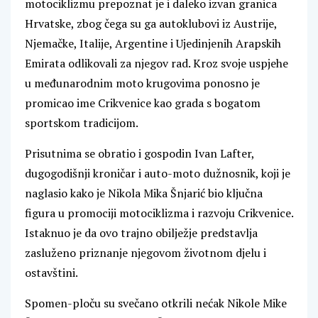
motociklizmu prepoznat je i daleko izvan granica
Hrvatske, zbog čega su ga autoklubovi iz Austrije,
Njemačke, Italije, Argentine i Ujedinjenih Arapskih
Emirata odlikovali za njegov rad. Kroz svoje uspjehe
u međunarodnim moto krugovima ponosno je
promicao ime Crikvenice kao grada s bogatom
sportskom tradicijom.
Prisutnima se obratio i gospodin Ivan Lafter,
dugogodišnji kroničar i auto-moto dužnosnik, koji je
naglasio kako je Nikola Mika Šnjarić bio ključna
figura u promociji motociklizma i razvoju Crikvenice.
Istaknuo je da ovo trajno obilježje predstavlja
zasluženo priznanje njegovom životnom djelu i
ostavštini.
Spomen-ploču su svečano otkrili nećak Nikole Mike