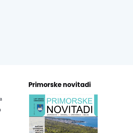
Primorske novitadi
a
a