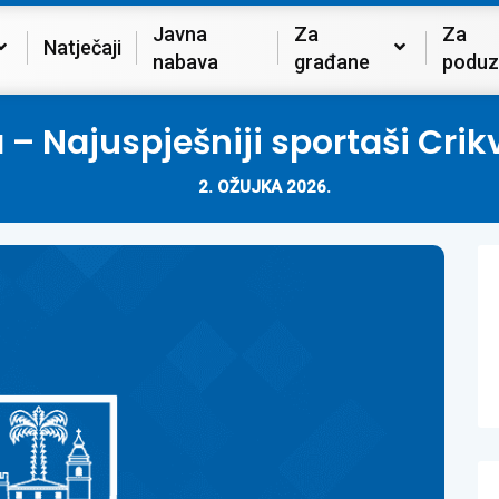
Javna
Za
Za
Natječaji
nabava
građane
poduz
a – Najuspješniji sportaši Crik
2. OŽUJKA 2026.