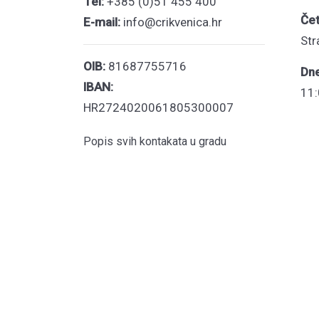
Tel:
+385 (0)51 455 400
Čet
E-mail:
info@crikvenica.hr
Str
OIB:
81687755716
Dn
IBAN:
11:
HR2724020061805300007
Popis svih kontakata u gradu