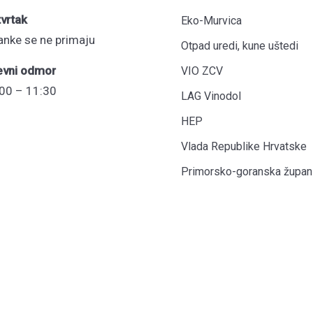
vrtak
Eko-Murvica
anke se ne primaju
Otpad uredi, kune uštedi
evni odmor
VIO ZCV
00 – 11:30
LAG Vinodol
HEP
Vlada Republike Hrvatske
Primorsko-goranska župani