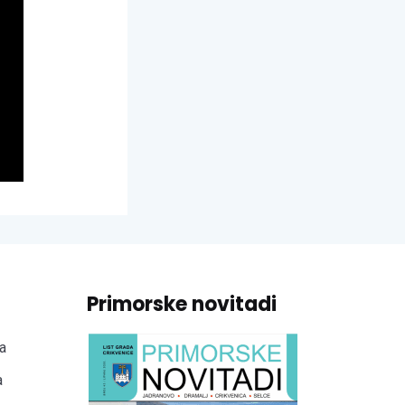
Primorske novitadi
a
a