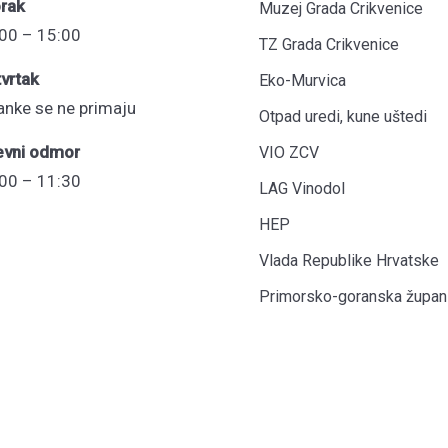
rak
Muzej Grada Crikvenice
00 – 15:00
TZ Grada Crikvenice
vrtak
Eko-Murvica
anke se ne primaju
Otpad uredi, kune uštedi
evni odmor
VIO ZCV
00 – 11:30
LAG Vinodol
HEP
Vlada Republike Hrvatske
Primorsko-goranska župani