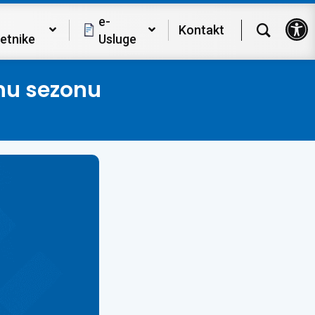
Op
e-
Kontakt
etnike
Usluge
tnu sezonu