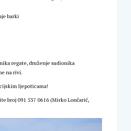
nje barki
dnika regate, druženje sudionika
e na rivi.
icijskim ljepoticama!
te broj 091 537 0616 (Mirko Lončarić,