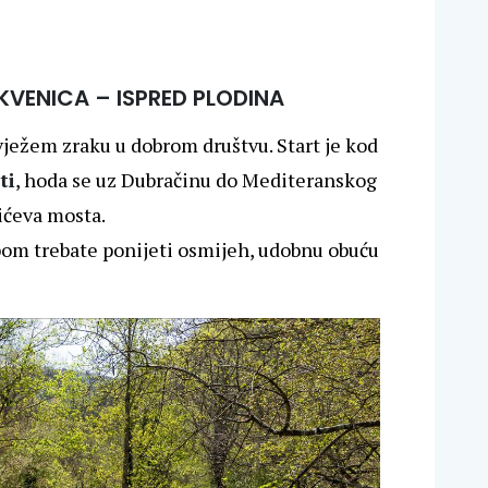
RIKVENICA – ISPRED PLODINA
vježem zraku u dobrom društvu. Start je kod
ti
, hoda se uz Dubračinu do Mediteranskog
elićeva mosta.
obom trebate ponijeti osmijeh, udobnu obuću