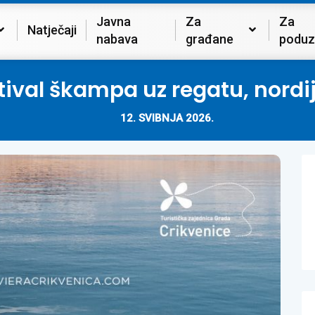
Javna
Za
Za
Natječaji
nabava
građane
poduz
estival škampa uz regatu, nord
12. SVIBNJA 2026.