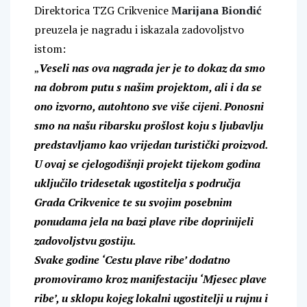
Direktorica TZG Crikvenice
Marijana Biondić
preuzela je nagradu i iskazala zadovoljstvo
istom:
„
Veseli nas ova nagrada jer je to dokaz da smo
na dobrom putu s našim projektom, ali i da se
ono izvorno, autohtono sve više cijeni
.
Ponosni
smo na našu ribarsku prošlost koju s ljubavlju
predstavljamo kao vrijedan turistički proizvod.
U ovaj se cjelogodišnji projekt tijekom godina
uključilo tridesetak ugostitelja s područja
Grada Crikvenice te su svojim posebnim
ponudama jela na bazi plave ribe doprinijeli
zadovoljstvu gostiju.
Svake godine ‘Cestu plave ribe’ dodatno
promoviramo kroz manifestaciju ‘Mjesec plave
ribe’, u sklopu kojeg lokalni ugostitelji u rujnu i