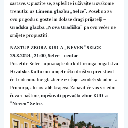
sastave. Opustite se, zaplešite i uživajte u svakome
trenutku uz
Limenu glazbu „Selce“.
Posebno za
ovu prigodu u goste im dolaze dragi prijatelji –
Gradska glazba „Nova Gradiška“
pa ovu večer ne
smijete propustiti!
NASTUP ZBORA KUD-A „NEVEN“ SELCE
25.8.2024., 21:00, Selce – centar
Posjetite Selce i upoznajte dio kulturnoga bogatstva
Hrvatske. Kulturno-umjetničko društvo predstavit
će tradicionalne glazbene izričaje izvodeći skladbe iz
Primorja, ali i ostalih krajeva. Zabavit će vas vrijedni
čuvari baštine,
mješoviti pjevački zbor KUD-a
“Neven” Selce.