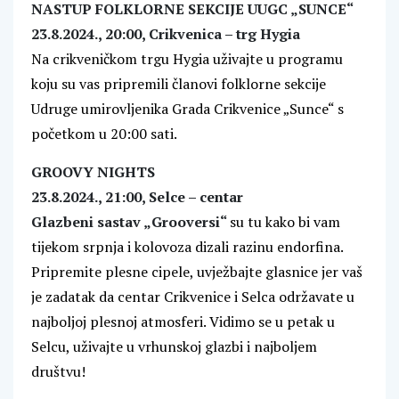
NASTUP FOLKLORNE SEKCIJE UUGC „SUNCE“
23.8.2024., 20:00, Crikvenica – trg Hygia
Na crikveničkom trgu Hygia uživajte u programu
koju su vas pripremili članovi folklorne sekcije
Udruge umirovljenika Grada Crikvenice „Sunce“ s
početkom u 20:00 sati.
GROOVY NIGHTS
23.8.2024., 21:00, Selce – centar
Glazbeni sastav „Grooversi“
su tu kako bi vam
tijekom srpnja i kolovoza dizali razinu endorfina.
Pripremite plesne cipele, uvježbajte glasnice jer vaš
je zadatak da centar Crikvenice i Selca održavate u
najboljoj plesnoj atmosferi. Vidimo se u petak u
Selcu, uživajte u vrhunskoj glazbi i najboljem
društvu!