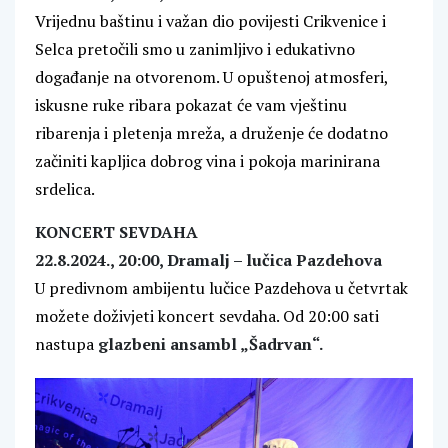
Vrijednu baštinu i važan dio povijesti Crikvenice i
Selca pretočili smo u zanimljivo i edukativno
događanje na otvorenom. U opuštenoj atmosferi,
iskusne ruke ribara pokazat će vam vještinu
ribarenja i pletenja mreža, a druženje će dodatno
začiniti kapljica dobrog vina i pokoja marinirana
srdelica.
KONCERT SEVDAHA
22.8.2024., 20:00, Dramalj – lučica Pazdehova
U predivnom ambijentu lučice Pazdehova u četvrtak
možete doživjeti koncert sevdaha. Od 20:00 sati
nastupa
glazbeni ansambl „Šadrvan“.