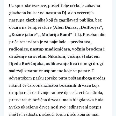
Uz sportske izazove, posjetitelje očekuje zabavna
glazbena kulisa: od nastupa DJ-a do večernjih
nastupa glazbenika koji će zagrijavati publiku, bez
obzira na temperature (
Alen Đuras, „Dellboysi”,
„Kožne jakne”, „Mularija Band”
itd.). Poseban dio
priče rezerviran je za najmlađe –
predstava,
radionice, nastup mađioničara, vožnja brodom i
druženje sa svetim Nikolom, vožnja vlakićem
Djeda Božićnjaka, oslikavanje lica
i mnogi drugi
sadržaji stvarat će uspomene koje se pamte. U
adventskom parku (preko puta poštanskoga ureda)
niknut će čarobna
izložba božićnih drvaca
koja
okuplja najkreativnije radove djece iz vrtića i škola,
pretvarajući božićna drvca u mala blagdanska čuda.
Svako ukrašeno drvce nosi svoj jedinstveni potpis
mašte i radosti, pričajući toplu priču koju su mali