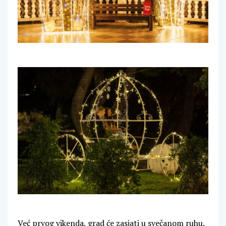
Već prvog vikenda, grad će zasjati u svečanom ruhu.