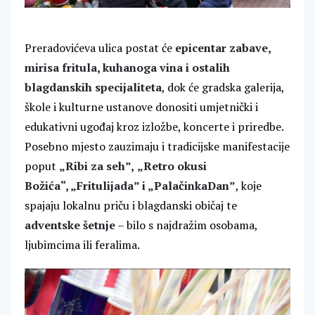
Preradovićeva ulica postat će
epicentar zabave,
mirisa fritula, kuhanoga vina i ostalih
blagdanskih specijaliteta
, dok će gradska galerija,
škole i kulturne ustanove donositi umjetnički i
edukativni ugođaj kroz izložbe, koncerte i priredbe.
Posebno mjesto zauzimaju i tradicijske manifestacije
poput
„Ribi za seh”,
„Retro okusi
Božića“, „Fritulijada” i „PalačinkaDan”
, koje
spajaju lokalnu priču i blagdanski običaj te
adventske šetnje
– bilo s najdražim osobama,
ljubimcima ili feralima.