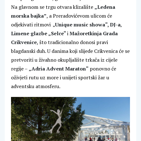
Na glavnom se trgu otvara klizalište
„Ledena
morska bajka”
, a Preradovićevom ulicom će
odjekivati ritmovi „
Unique music showa“, DJ-a
,
Limene glazbe „Selce“
i
Mažoretkinja Grada
Crikvenice
, što tradicionalno donosi pravi
blagdanski duh. U danima koji slijede Crikvenica će se
pretvoriti u živahno okupljalište trkača iz cijele
regije –
„Adria Advent Maraton“
ponovno će
oživjeti rutu uz more i unijeti sportski žar u
adventsku atmosferu.