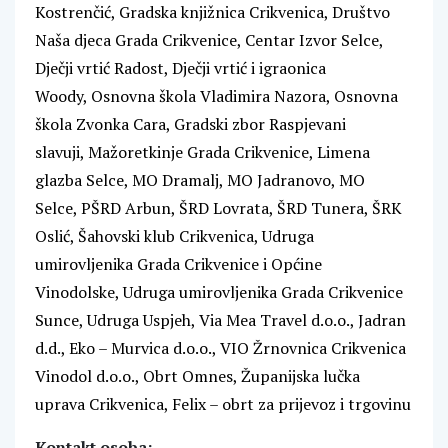
Kostrenčić, Gradska knjižnica Crikvenica, Društvo
Naša djeca Grada Crikvenice, Centar Izvor Selce,
Dječji vrtić Radost, Dječji vrtić i igraonica
Woody, Osnovna škola Vladimira Nazora, Osnovna
škola Zvonka Cara, Gradski zbor Raspjevani
slavuji, Mažoretkinje Grada Crikvenice, Limena
glazba Selce, MO Dramalj, MO Jadranovo, MO
Selce, PŠRD Arbun, ŠRD Lovrata, ŠRD Tunera, ŠRK
Oslić, Šahovski klub Crikvenica, Udruga
umirovljenika Grada Crikvenice i Općine
Vinodolske, Udruga umirovljenika Grada Crikvenice
Sunce, Udruga Uspjeh, Via Mea Travel d.o.o., Jadran
d.d., Eko – Murvica d.o.o., VIO Žrnovnica Crikvenica
Vinodol d.o.o., Obrt Omnes, Županijska lučka
uprava Crikvenica, Felix – obrt za prijevoz i trgovinu
Kontakt osoba: