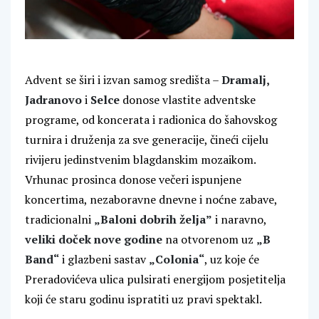
Advent se širi i izvan samog središta –
Dramalj,
Jadranovo
i
Selce
donose vlastite adventske
programe, od koncerata i radionica do šahovskog
turnira i druženja za sve generacije, čineći cijelu
rivijeru jedinstvenim blagdanskim mozaikom.
Vrhunac prosinca donose večeri ispunjene
koncertima, nezaboravne dnevne i noćne zabave,
tradicionalni
„Baloni dobrih želja”
i naravno,
veliki doček nove godine
na otvorenom uz
„B
Band“
i glazbeni sastav
„Colonia“
, uz koje će
Preradovićeva ulica pulsirati energijom posjetitelja
koji će staru godinu ispratiti uz pravi spektakl.