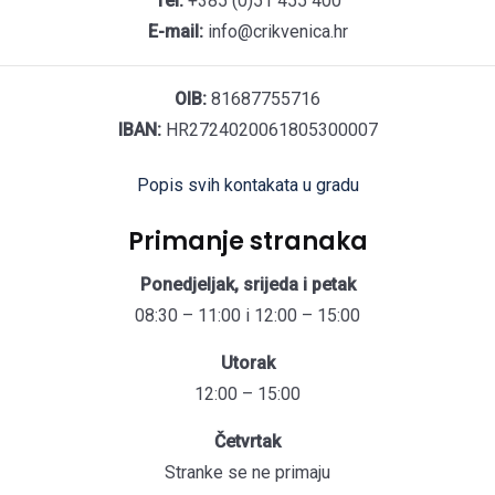
Tel:
+385 (0)51 455 400
E-mail:
info@crikvenica.hr
OIB:
81687755716
IBAN:
HR2724020061805300007
Popis svih kontakata u gradu
Primanje stranaka
Ponedjeljak, srijeda i petak
08:30 – 11:00 i 12:00 – 15:00
Utorak
12:00 – 15:00
Četvrtak
Stranke se ne primaju