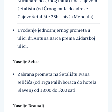
Miramare do Črnog mula) i na Gajevom
šetalištu (od Črnog mula do adrese
Gajevo šetalište 23b – bivša Mendula).
Uvođenje jednosmjernog prometa u
ulici dr. Antuna Barca prema Zidarskoj
ulici.
Naselje Selce
Zabrana prometa na Šetalištu Ivana
Jeličića (od Trga Palih boraca do hotela
Slaven) od 18:00 do 5:00 sati.
Naselje Dramalj