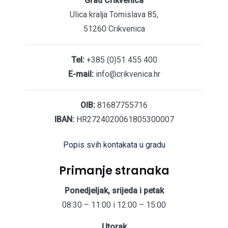
Grad Crikvenica
Ulica kralja Tomislava 85,
51260 Crikvenica
Tel:
+385 (0)51 455 400
E-mail:
info@crikvenica.hr
OIB:
81687755716
IBAN:
HR2724020061805300007
Popis svih kontakata u gradu
Primanje stranaka
Ponedjeljak, srijeda i petak
08:30 – 11:00 i 12:00 – 15:00
Utorak