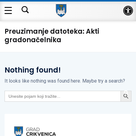
Op
Preuzimanje datoteka:
Akti
gradonačelnika
Nothing found!
It looks like nothing was found here. Maybe try a search?
Search Button
Search
for: