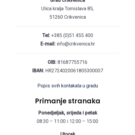
Grad Crikvenica
Ulica kralja Tomislava 85,
51260 Crikvenica
Tel:
+385 (0)51 455 400
E-mail:
info@crikvenica.hr
OIB:
81687755716
IBAN:
HR2724020061805300007
Popis svih kontakata u gradu
Primanje stranaka
Ponedjeljak, srijeda i petak
08:30 – 11:00 i 12:00 – 15:00
Utorak