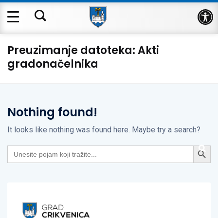
Op
Preuzimanje datoteka:
Akti
gradonačelnika
Nothing found!
It looks like nothing was found here. Maybe try a search?
Search Button
Search
for: