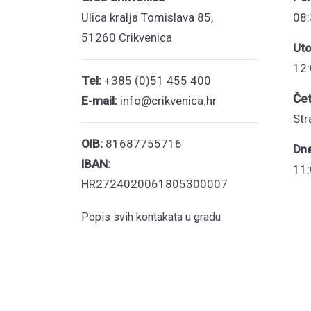
Ulica kralja Tomislava 85,
08:
51260 Crikvenica
Uto
12:
Tel:
+385 (0)51 455 400
Čet
E-mail:
info@crikvenica.hr
Str
OIB:
81687755716
Dn
IBAN:
11:
HR2724020061805300007
Popis svih kontakata u gradu