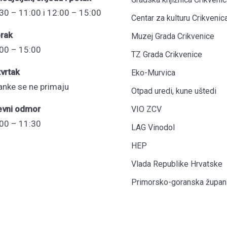
30 – 11:00 i 12:00 – 15:00
Centar za kulturu Crikvenic
rak
Muzej Grada Crikvenice
00 – 15:00
TZ Grada Crikvenice
vrtak
Eko-Murvica
anke se ne primaju
Otpad uredi, kune uštedi
evni odmor
VIO ZCV
00 – 11:30
LAG Vinodol
HEP
Vlada Republike Hrvatske
Primorsko-goranska župani