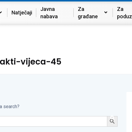
Javna
Za
Za
Natječaji
nabava
građane
poduz
akti-vijeca-45
 a search?
Search Button