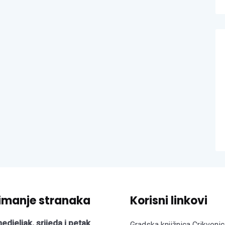
imanje stranaka
Korisni linkovi
edjeljak, srijeda i petak
Gradska knjižnica Crikvenic