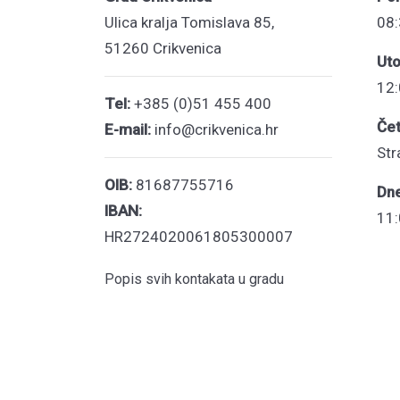
Ulica kralja Tomislava 85,
08:
51260 Crikvenica
Uto
12:
Tel:
+385 (0)51 455 400
Čet
E-mail:
info@crikvenica.hr
Str
OIB:
81687755716
Dn
IBAN:
11:
HR2724020061805300007
Popis svih kontakata u gradu