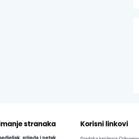
imanje stranaka
Korisni linkovi
edjeljak, srijeda i petak
Gradska knjižnica Crikvenic