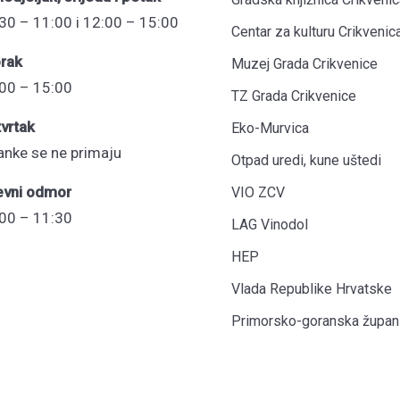
30 – 11:00 i 12:00 – 15:00
Centar za kulturu Crikvenic
rak
Muzej Grada Crikvenice
00 – 15:00
TZ Grada Crikvenice
vrtak
Eko-Murvica
anke se ne primaju
Otpad uredi, kune uštedi
evni odmor
VIO ZCV
00 – 11:30
LAG Vinodol
HEP
Vlada Republike Hrvatske
Primorsko-goranska župani