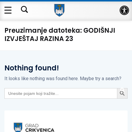
Op
Preuzimanje datoteka:
GODIŠNJI
IZVJEŠTAJ RAZINA 23
Nothing found!
It looks like nothing was found here. Maybe try a search?
Search Button
Search
for: