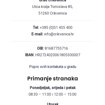
Grad Crikvenica
Ulica kralja Tomislava 85,
51260 Crikvenica
Tel:
+385 (0)51 455 400
E-mail:
info@crikvenica.hr
OIB:
81687755716
IBAN:
HR2724020061805300007
Popis svih kontakata u gradu
Primanje stranaka
Ponedjeljak, srijeda i petak
08:30 – 11:00 i 12:00 – 15:00
Utorak