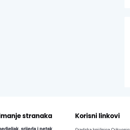
imanje stranaka
Korisni linkovi
edjeljak, srijeda i petak
Gradska knjižnica Crikvenic