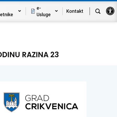
Op
e-
Kontakt
etnike
Usluge
ODINU RAZINA 23