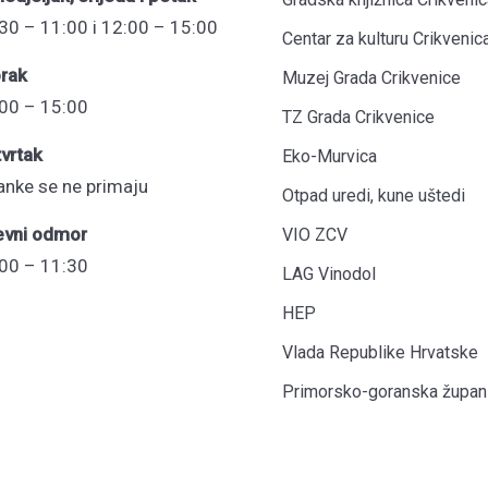
30 – 11:00 i 12:00 – 15:00
Centar za kulturu Crikvenic
rak
Muzej Grada Crikvenice
00 – 15:00
TZ Grada Crikvenice
vrtak
Eko-Murvica
anke se ne primaju
Otpad uredi, kune uštedi
evni odmor
VIO ZCV
00 – 11:30
LAG Vinodol
HEP
Vlada Republike Hrvatske
Primorsko-goranska župani