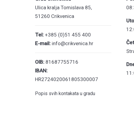
Ulica kralja Tomislava 85,
08:
51260 Crikvenica
Uto
12:
Tel:
+385 (0)51 455 400
Čet
E-mail:
info@crikvenica.hr
Str
OIB:
81687755716
Dn
IBAN:
11:
HR2724020061805300007
Popis svih kontakata u gradu