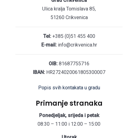
Grad Crikvenica
Ulica kralja Tomislava 85,
51260 Crikvenica
Tel:
+385 (0)51 455 400
E-mail:
info@crikvenica.hr
OIB:
81687755716
IBAN:
HR2724020061805300007
Popis svih kontakata u gradu
Primanje stranaka
Ponedjeljak, srijeda i petak
08:30 – 11:00 i 12:00 – 15:00
Utorak