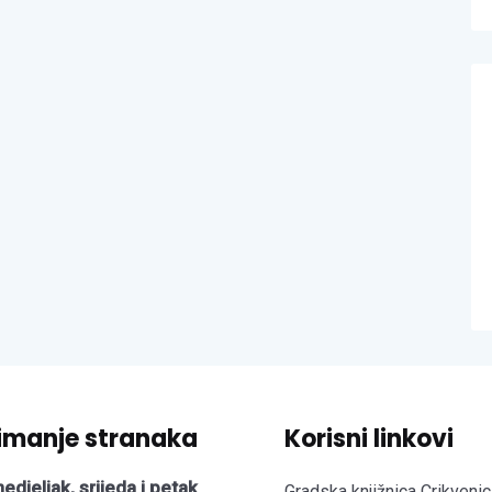
imanje stranaka
Korisni linkovi
edjeljak, srijeda i petak
Gradska knjižnica Crikvenic