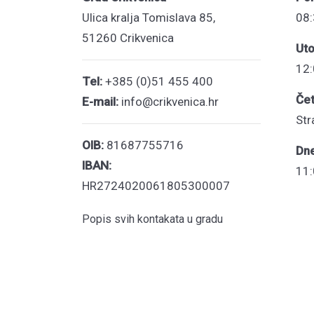
Ulica kralja Tomislava 85,
08:
51260 Crikvenica
Uto
12:
Tel:
+385 (0)51 455 400
Čet
E-mail:
info@crikvenica.hr
Str
OIB:
81687755716
Dn
IBAN:
11:
HR2724020061805300007
Popis svih kontakata u gradu