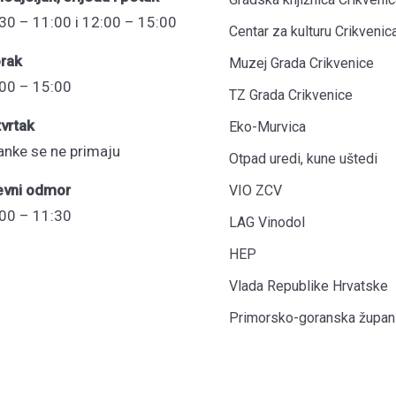
30 – 11:00 i 12:00 – 15:00
Centar za kulturu Crikvenic
rak
Muzej Grada Crikvenice
00 – 15:00
TZ Grada Crikvenice
vrtak
Eko-Murvica
anke se ne primaju
Otpad uredi, kune uštedi
evni odmor
VIO ZCV
00 – 11:30
LAG Vinodol
HEP
Vlada Republike Hrvatske
Primorsko-goranska župani