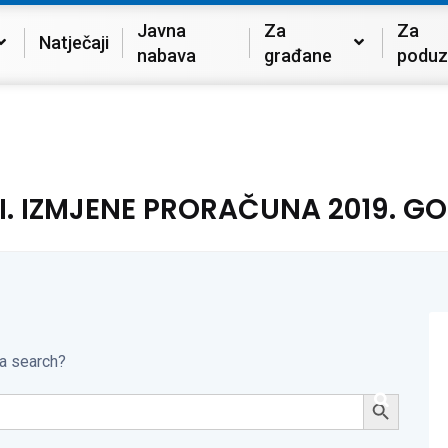
Javna
Za
Za
Natječaji
nabava
građane
poduz
I. IZMJENE PRORAČUNA 2019. GO
 a search?
Search Button