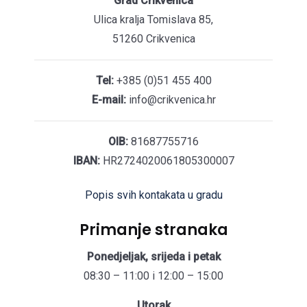
Grad Crikvenica
Ulica kralja Tomislava 85,
51260 Crikvenica
Tel:
+385 (0)51 455 400
E-mail:
info@crikvenica.hr
OIB:
81687755716
IBAN:
HR2724020061805300007
Popis svih kontakata u gradu
Primanje stranaka
Ponedjeljak, srijeda i petak
08:30 – 11:00 i 12:00 – 15:00
Utorak