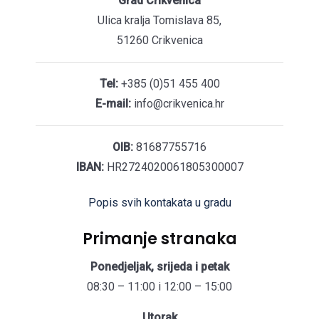
Grad Crikvenica
Ulica kralja Tomislava 85,
51260 Crikvenica
Tel:
+385 (0)51 455 400
E-mail:
info@crikvenica.hr
OIB:
81687755716
IBAN:
HR2724020061805300007
Popis svih kontakata u gradu
Primanje stranaka
Ponedjeljak, srijeda i petak
08:30 – 11:00 i 12:00 – 15:00
Utorak