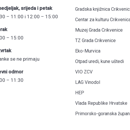
edjeljak, srijeda i petak
Gradska knjižnica Crikvenic
30 – 11:00 i 12:00 – 15:00
Centar za kulturu Crikvenic
rak
Muzej Grada Crikvenice
00 – 15:00
TZ Grada Crikvenice
vrtak
Eko-Murvica
anke se ne primaju
Otpad uredi, kune uštedi
evni odmor
VIO ZCV
00 – 11:30
LAG Vinodol
HEP
Vlada Republike Hrvatske
Primorsko-goranska župani