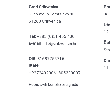
Grad Crikvenica
Pon
Ulica kralja Tomislava 85,
08:
51260 Crikvenica
Uto
12:
Tel:
+385 (0)51 455 400
Čet
E-mail:
info@crikvenica.hr
Str
OIB:
81687755716
Dn
IBAN:
11:
HR2724020061805300007
Popis svih kontakata u gradu