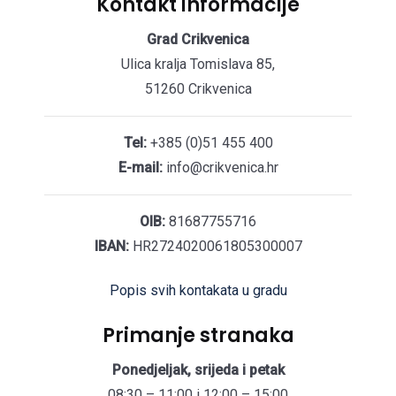
Kontakt informacije
Grad Crikvenica
Ulica kralja Tomislava 85,
51260 Crikvenica
Tel:
+385 (0)51 455 400
E-mail:
info@crikvenica.hr
OIB:
81687755716
IBAN:
HR2724020061805300007
Popis svih kontakata u gradu
Primanje stranaka
Ponedjeljak, srijeda i petak
08:30 – 11:00 i 12:00 – 15:00