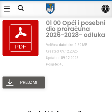
Op
01 00 Opći i posebni
dio proračuna
2026-2028- odluka
Veličina datoteke: 1.59 MB
Created: 09.12.2025.
Updated: 09.12.2025.
Posjete: 45
PREUZMI