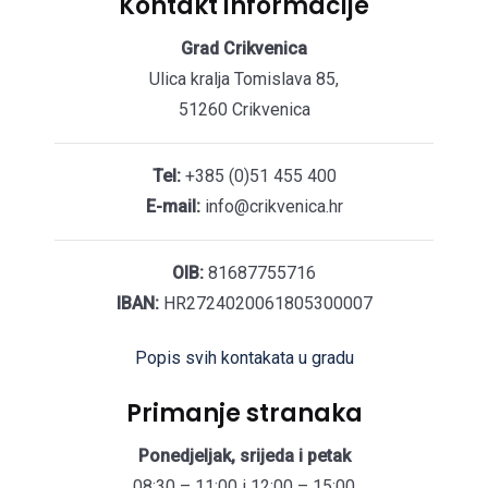
Kontakt informacije
Grad Crikvenica
Ulica kralja Tomislava 85,
51260 Crikvenica
Tel:
+385 (0)51 455 400
E-mail:
info@crikvenica.hr
OIB:
81687755716
IBAN:
HR2724020061805300007
Popis svih kontakata u gradu
Primanje stranaka
Ponedjeljak, srijeda i petak
08:30 – 11:00 i 12:00 – 15:00