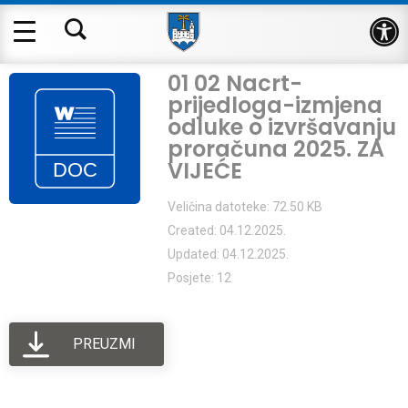
Op
01 02 Nacrt-
prijedloga-izmjena
odluke o izvršavanju
proračuna 2025. ZA
VIJEĆE
Veličina datoteke: 72.50 KB
Created: 04.12.2025.
Updated: 04.12.2025.
Posjete: 12
PREUZMI