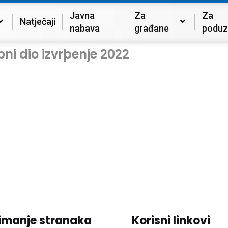
Javna
Za
Za
Natječaji
nabava
građane
poduz
bni dio izvrþenje 2022
imanje stranaka
Korisni linkovi