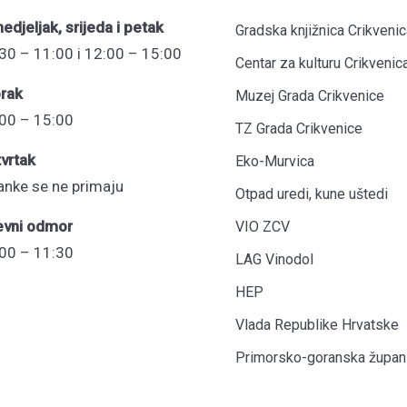
edjeljak, srijeda i petak
Gradska knjižnica Crikvenic
30 – 11:00 i 12:00 – 15:00
Centar za kulturu Crikvenic
rak
Muzej Grada Crikvenice
00 – 15:00
TZ Grada Crikvenice
vrtak
Eko-Murvica
anke se ne primaju
Otpad uredi, kune uštedi
evni odmor
VIO ZCV
00 – 11:30
LAG Vinodol
HEP
Vlada Republike Hrvatske
Primorsko-goranska župani