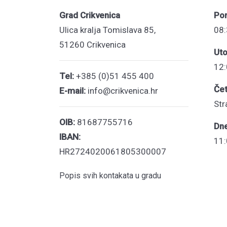
Grad Crikvenica
Pon
Ulica kralja Tomislava 85,
08:
51260 Crikvenica
Uto
12:
Tel:
+385 (0)51 455 400
Čet
E-mail:
info@crikvenica.hr
Str
OIB:
81687755716
Dn
IBAN:
11:
HR2724020061805300007
Popis svih kontakata u gradu