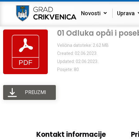
Novosti
Uprava
01 Odluka opåi i pose
Veličina datoteke: 2.62 MB
Created: 02.06.2023.
Updated: 02.06.2023.
Posjete: 80
PREUZMI
Kontakt informacije
Pr