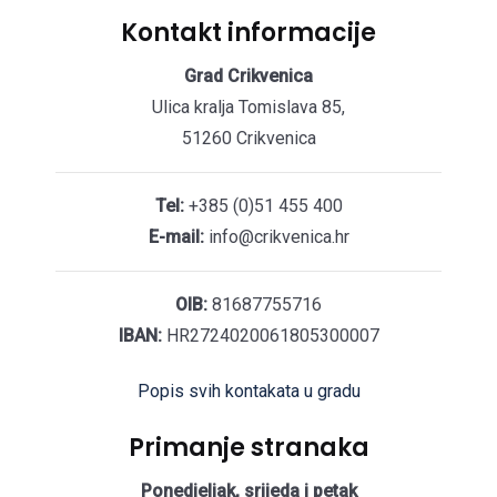
Kontakt informacije
Grad Crikvenica
Ulica kralja Tomislava 85,
51260 Crikvenica
Tel:
+385 (0)51 455 400
E-mail:
info@crikvenica.hr
OIB:
81687755716
IBAN:
HR2724020061805300007
Popis svih kontakata u gradu
Primanje stranaka
Ponedjeljak, srijeda i petak