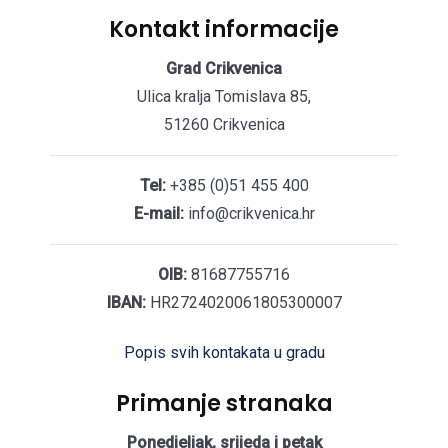
Kontakt informacije
Grad Crikvenica
Ulica kralja Tomislava 85,
51260 Crikvenica
Tel:
+385 (0)51 455 400
E-mail:
info@crikvenica.hr
OIB:
81687755716
IBAN:
HR2724020061805300007
Popis svih kontakata u gradu
Primanje stranaka
Ponedjeljak, srijeda i petak