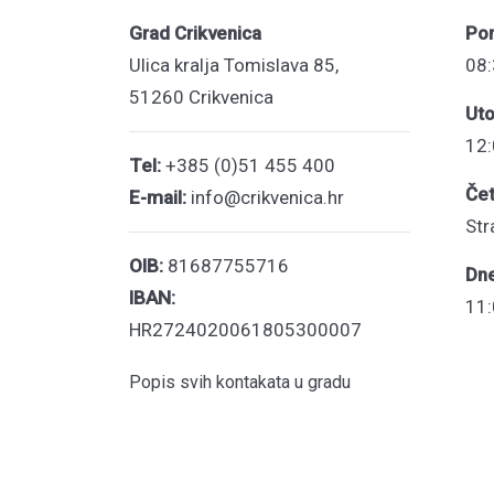
Grad Crikvenica
Pon
Ulica kralja Tomislava 85,
08:
51260 Crikvenica
Uto
12:
Tel:
+385 (0)51 455 400
Čet
E-mail:
info@crikvenica.hr
Str
OIB:
81687755716
Dn
IBAN:
11:
HR2724020061805300007
Popis svih kontakata u gradu