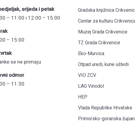
edjeljak, srijeda i petak
Gradska knjižnica Crikvenic
30 – 11:00 i 12:00 – 15:00
Centar za kulturu Crikvenic
rak
Muzej Grada Crikvenice
00 – 15:00
TZ Grada Crikvenice
vrtak
Eko-Murvica
anke se ne primaju
Otpad uredi, kune uštedi
evni odmor
VIO ZCV
00 – 11:30
LAG Vinodol
HEP
Vlada Republike Hrvatske
Primorsko-goranska župani