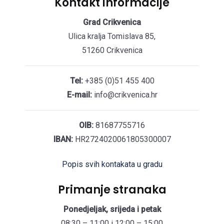
Kontakt informacije
Grad Crikvenica
Ulica kralja Tomislava 85,
51260 Crikvenica
Tel:
+385 (0)51 455 400
E-mail:
info@crikvenica.hr
OIB:
81687755716
IBAN:
HR2724020061805300007
Popis svih kontakata u gradu
Primanje stranaka
Ponedjeljak, srijeda i petak
08:30 – 11:00 i 12:00 – 15:00