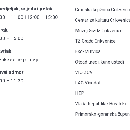
edjeljak, srijeda i petak
Gradska knjižnica Crikvenic
30 – 11:00 i 12:00 – 15:00
Centar za kulturu Crikvenic
rak
Muzej Grada Crikvenice
00 – 15:00
TZ Grada Crikvenice
vrtak
Eko-Murvica
anke se ne primaju
Otpad uredi, kune uštedi
evni odmor
VIO ZCV
00 – 11:30
LAG Vinodol
HEP
Vlada Republike Hrvatske
Primorsko-goranska župani