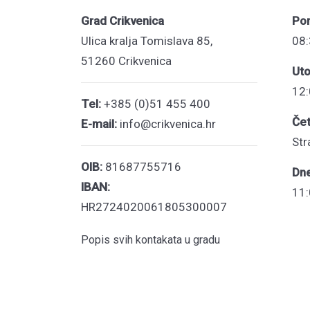
Grad Crikvenica
Pon
Ulica kralja Tomislava 85,
08:
51260 Crikvenica
Uto
12:
Tel:
+385 (0)51 455 400
Čet
E-mail:
info@crikvenica.hr
Str
OIB:
81687755716
Dn
IBAN:
11:
HR2724020061805300007
Popis svih kontakata u gradu