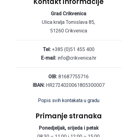
Kontakt informacije
Grad Crikvenica
Ulica kralja Tomislava 85,
51260 Crikvenica
Tel:
+385 (0)51 455 400
E-mail:
info@crikvenica.hr
OIB:
81687755716
IBAN:
HR2724020061805300007
Popis svih kontakata u gradu
Primanje stranaka
Ponedjeljak, srijeda i petak
08:30 – 11:00 i 12:00 – 15:00