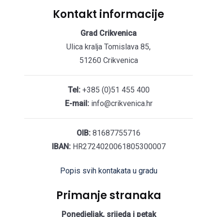
Kontakt informacije
Grad Crikvenica
Ulica kralja Tomislava 85,
51260 Crikvenica
Tel:
+385 (0)51 455 400
E-mail:
info@crikvenica.hr
OIB:
81687755716
IBAN:
HR2724020061805300007
Popis svih kontakata u gradu
Primanje stranaka
Ponedjeljak, srijeda i petak