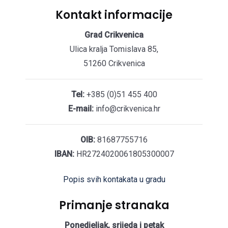
Kontakt informacije
Grad Crikvenica
Ulica kralja Tomislava 85,
51260 Crikvenica
Tel:
+385 (0)51 455 400
E-mail:
info@crikvenica.hr
OIB:
81687755716
IBAN:
HR2724020061805300007
Popis svih kontakata u gradu
Primanje stranaka
Ponedjeljak, srijeda i petak