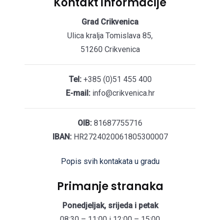
Kontakt informacije
Grad Crikvenica
Ulica kralja Tomislava 85,
51260 Crikvenica
Tel:
+385 (0)51 455 400
E-mail:
info@crikvenica.hr
OIB:
81687755716
IBAN:
HR2724020061805300007
Popis svih kontakata u gradu
Primanje stranaka
Ponedjeljak, srijeda i petak
08:30 – 11:00 i 12:00 – 15:00