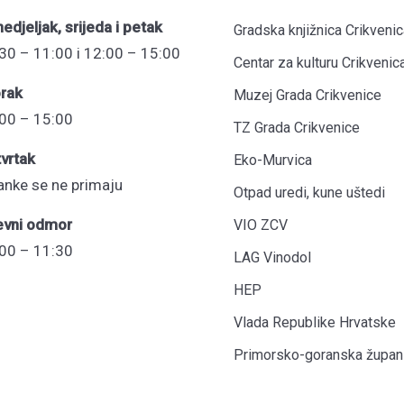
edjeljak, srijeda i petak
Gradska knjižnica Crikvenic
30 – 11:00 i 12:00 – 15:00
Centar za kulturu Crikvenic
rak
Muzej Grada Crikvenice
00 – 15:00
TZ Grada Crikvenice
vrtak
Eko-Murvica
anke se ne primaju
Otpad uredi, kune uštedi
evni odmor
VIO ZCV
00 – 11:30
LAG Vinodol
HEP
Vlada Republike Hrvatske
Primorsko-goranska župani