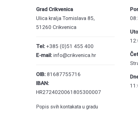
Grad Crikvenica
Pon
Ulica kralja Tomislava 85,
08:
51260 Crikvenica
Uto
12:
Tel:
+385 (0)51 455 400
Čet
E-mail:
info@crikvenica.hr
Str
OIB:
81687755716
Dn
IBAN:
11:
HR2724020061805300007
Popis svih kontakata u gradu