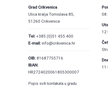
Grad Crikvenica
Pon
Ulica kralja Tomislava 85,
08:
51260 Crikvenica
Uto
12:
Tel:
+385 (0)51 455 400
Čet
E-mail:
info@crikvenica.hr
Str
OIB:
81687755716
Dn
IBAN:
11:
HR2724020061805300007
Popis svih kontakata u gradu