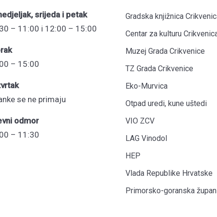
edjeljak, srijeda i petak
Gradska knjižnica Crikvenic
30 – 11:00 i 12:00 – 15:00
Centar za kulturu Crikvenic
rak
Muzej Grada Crikvenice
00 – 15:00
TZ Grada Crikvenice
vrtak
Eko-Murvica
anke se ne primaju
Otpad uredi, kune uštedi
evni odmor
VIO ZCV
00 – 11:30
LAG Vinodol
HEP
Vlada Republike Hrvatske
Primorsko-goranska župani