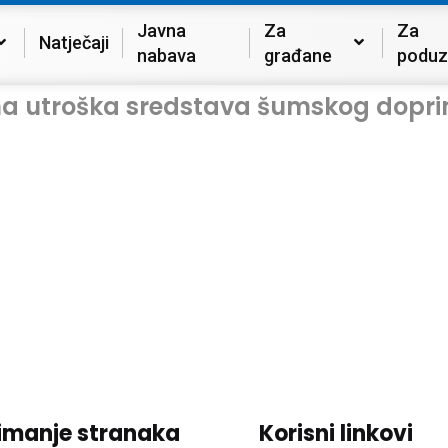
Javna
Za
Za
Natječaji
nabava
građane
poduz
ma utroška sredstava šumskog dopri
imanje stranaka
Korisni linkovi