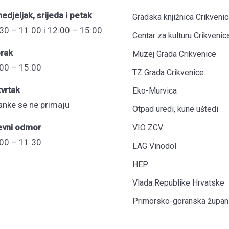
edjeljak, srijeda i petak
Gradska knjižnica Crikvenic
30 – 11:00 i 12:00 – 15:00
Centar za kulturu Crikvenic
rak
Muzej Grada Crikvenice
00 – 15:00
TZ Grada Crikvenice
vrtak
Eko-Murvica
anke se ne primaju
Otpad uredi, kune uštedi
evni odmor
VIO ZCV
00 – 11:30
LAG Vinodol
HEP
Vlada Republike Hrvatske
Primorsko-goranska župani