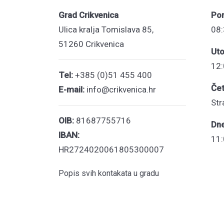
Grad Crikvenica
Pon
Ulica kralja Tomislava 85,
08:
51260 Crikvenica
Uto
12:
Tel:
+385 (0)51 455 400
Čet
E-mail:
info@crikvenica.hr
Str
OIB:
81687755716
Dn
IBAN:
11:
HR2724020061805300007
Popis svih kontakata u gradu